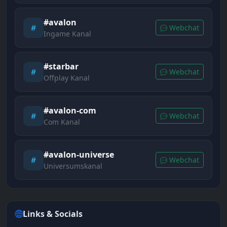
#avalon
Webchat
Ingame Kanal
#starbar
Webchat
Offplay Kanal
#avalon-com
Webchat
Com Kanal
#avalon-universe
Webchat
Universumskanal
Links & Socials