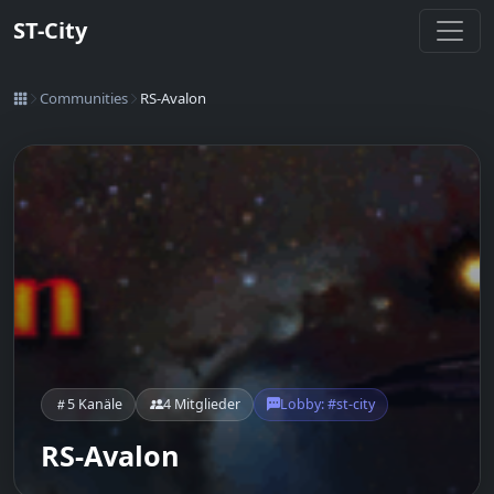
ST-City
Communities
RS-Avalon
5 Kanäle
4 Mitglieder
Lobby: #st-city
RS-Avalon